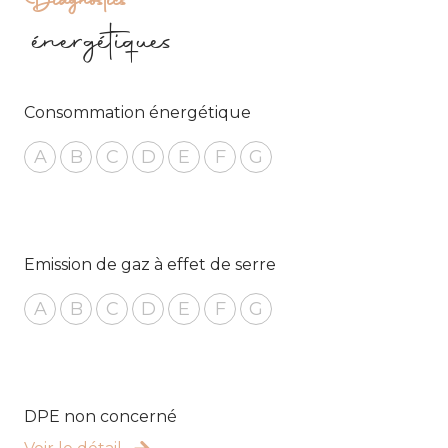
Diagnostics
énergétiques
Consommation énergétique
A
B
C
D
E
F
G
Emission de gaz à effet de serre
A
B
C
D
E
F
G
DPE non concerné