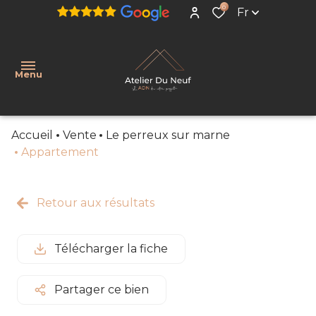
0
Fr
Menu
Accueil
Vente
Le perreux sur marne
Accueil
Appartement
Acheter
Estimer
Retour aux résultats
Immobilier
Neuf
Télécharger la fiche
Notre
agence
Partager ce bien
Nos