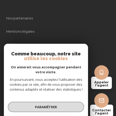
Nos partenaires
Mentions légales
Admin
Comme beaucoup, notre site
utilise les cookies
Nos honoraires
On aimerait vous accompagner pendant
Politique RGPD
votre visite.
En poursuivant, vous acceptez l'utilisation des
Appeler
cookies par ce site, afin de vous proposer des
Cookies
l'agent
contenus adaptés et réaliser des statistiques !
© 2026 | Tous droits réservés
PARAMÉTRER
Contacter
l'agent