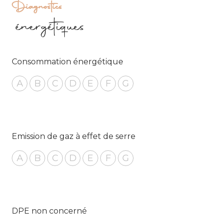
Diagnostics
énergétiques
Consommation énergétique
A
B
C
D
E
F
G
Emission de gaz à effet de serre
A
B
C
D
E
F
G
DPE non concerné