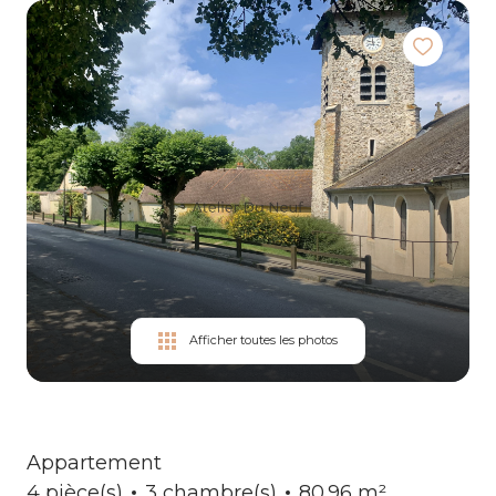
services
Contact
Afficher toutes les photos
Appartement
4 pièce(s)
3 chambre(s)
80.96 m²