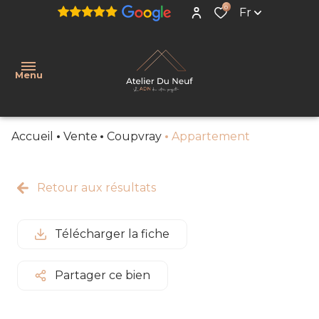
0
Fr
Menu
Accueil
Vente
Coupvray
Appartement
Accueil
Acheter
Retour aux résultats
Estimer
Immobilier
Télécharger la fiche
Neuf
Notre
Partager ce bien
agence
Nos