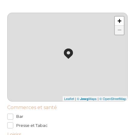
+
−
Leaflet
|
©
Maps
|
© OpenStreetMap
Jawg
Commerces et santé
Bar
Presse et Tabac
Loisirs